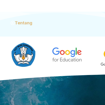
maskapai penerbangan. Mahasiswa
Buk
doktoral menyerahkan makalah dengan
Men
puluhan sitasi fiktif. Di luar […]
sek
Tentang