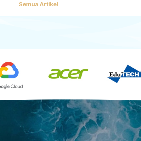
Semua Artikel
an Nilai Manusia, Tetapi Cara Kita
hitungan det
ilainya Selama bertahun-tahun,
menerima re
olah dan dunia kerja sangat […]
algoritma. 