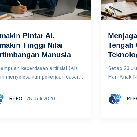
makin Pintar AI,
Menjaga 
makin Tinggi Nilai
Tengah
rtimbangan Manusia
Teknolo
ampuan kecerdasan artifisial (AI)
Setiap 23 Ju
am menyelesaikan pekerjaan dasar
Hari Anak N
ara cepat menyebabkan penurunan
mengingatka
krutan tenaga kerja tingkat awal di
pesatnya pe
REFO
28 Juli 2026
REF
bagai perusahaan. Dampak
hanya belaj
enting dari fenomena ini adalah
Mereka juga
gesernya standar serta ukuran yang
dirinya send
unakan untuk menilai kemampuan
hadir dalam
usia di dunia kerja. Yang Berubah
bisa mendap