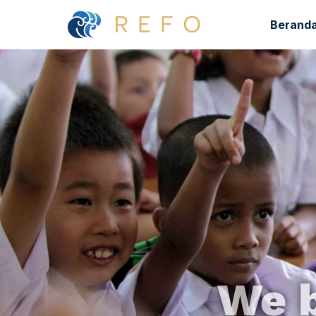
Berand
We b