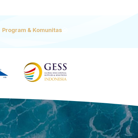
ik dari chatbot, hingga
komendasi tontonan dari
Kemudahan ini memang […]
Program & Komunitas