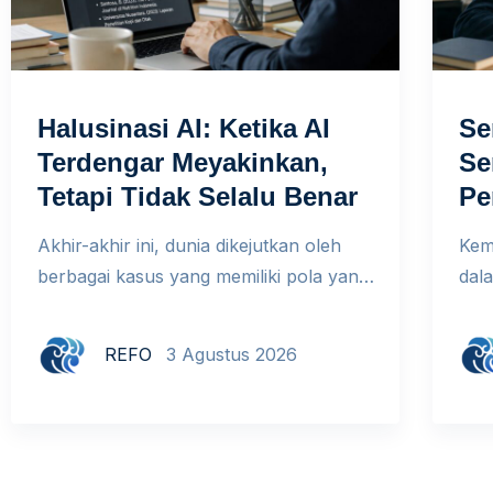
Halusinasi AI: Ketika AI
Se
Terdengar Meyakinkan,
Se
Tetapi Tidak Selalu Benar
Pe
Akhir-akhir ini, dunia dikejutkan oleh
Kem
berbagai kasus yang memiliki pola yang
dal
sama. Beberapa peneliti Indonesia
sec
terbukti memalsukan riset dalam sebuah
pere
REFO
3 Agustus 2026
simposium internasional di Kopenhagen
ber
demi memperoleh dana hibah. Seorang
terp
pengacara di New York mengutip
ber
putusan pengadilan fiktif yang dibuat
dig
ChatGPT dalam gugatan terhadap
man