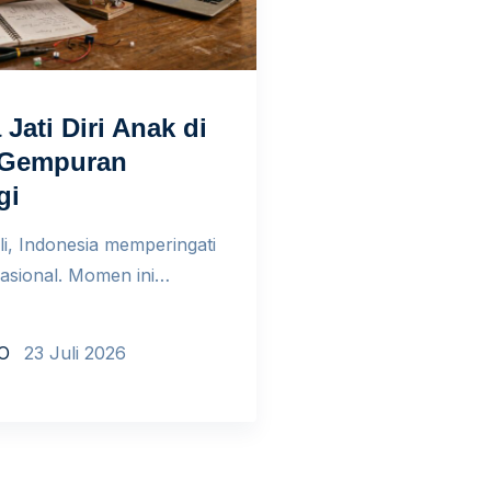
Jati Diri Anak di
 Gempuran
gi
li, Indonesia memperingati
asional. Momen ini
n bahwa di tengah
rkembangan AI, anak tidak
O
23 Juli 2026
ar menggunakan teknologi.
 sedang belajar mengenal
iri. Teknologi, termasuk AI,
 keseharian anak. Mereka
atkan jawaban dalam