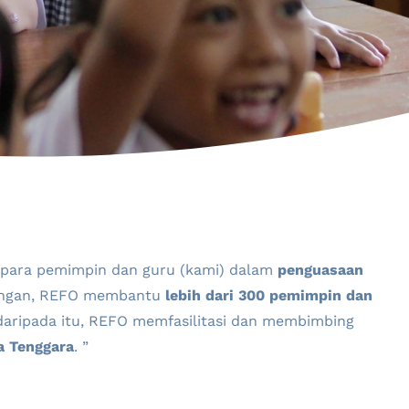
para pemimpin dan guru (kami) dalam
penguasaan
ingan, REFO membantu
lebih dari 300 pemimpin dan
 daripada itu, REFO memfasilitasi dan membimbing
a Tenggara
. ”