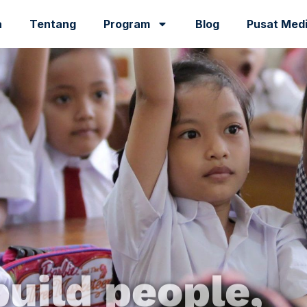
a
Tentang
Program
Blog
Pusat Med
uild people,