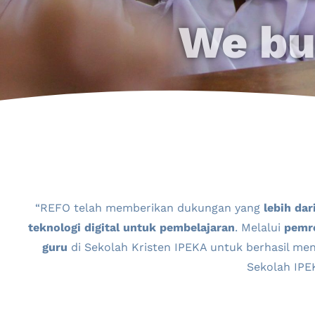
We bui
“REFO telah memberikan dukungan yang
lebih da
teknologi digital untuk pembelajaran
. Melalui
pemr
guru
di Sekolah Kristen IPEKA untuk berhasil men
Sekolah IP