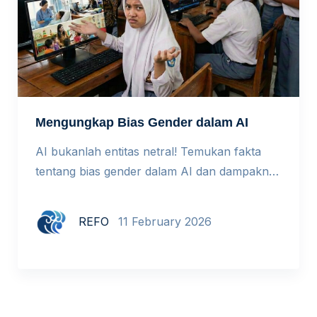
Mengungkap Bias Gender dalam AI
AI bukanlah entitas netral! Temukan fakta
tentang bias gender dalam AI dan dampaknya
bagi dunia pendidikan. Setiap tanggal 11
Februari dunia memperingati International
REFO
11 February 2026
Day of Women and Girls in Science. Tema
tahun ini adalah From Vision to Impact:
Redefining STEM by Closing The Gender
Gap, dengan empat pembahasan kunci di
mana salah satunya adalah ketimpangan […]