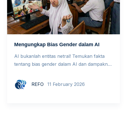
Mengungkap Bias Gender dalam AI
AI bukanlah entitas netral! Temukan fakta
tentang bias gender dalam AI dan dampaknya
bagi dunia pendidikan. Setiap tanggal 11
Februari dunia memperingati International
REFO
11 February 2026
Day of Women and Girls in Science. Tema
tahun ini adalah From Vision to Impact:
Redefining STEM by Closing The Gender
Gap, dengan empat pembahasan kunci di
mana salah satunya adalah ketimpangan […]