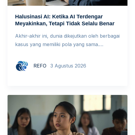
Halusinasi AI: Ketika AI Terdengar
Meyakinkan, Tetapi Tidak Selalu Benar
Akhir-akhir ini, dunia dikejutkan oleh berbagai
kasus yang memiliki pola yang sama.
Beberapa peneliti Indonesia terbukti
memalsukan riset dalam sebuah simposium
REFO
3 Agustus 2026
internasional di Kopenhagen demi
memperoleh dana hibah. Seorang pengacara
di New York mengutip putusan pengadilan
fiktif yang dibuat ChatGPT dalam gugatan
terhadap maskapai penerbangan. Mahasiswa
doktoral menyerahkan makalah dengan
puluhan sitasi fiktif. Di luar […]