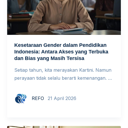
Kesetaraan Gender dalam Pendidikan
Indonesia: Antara Akses yang Terbuka
dan Bias yang Masih Tersisa
Setiap tahun, kita merayakan Kartini. Namun
perayaan tidak selalu berarti kemenangan. Di
ruang-ruang kelas hari ini, perempuan
memang sudah hadir. Tapi apakah mereka
REFO
21 April 2026
benar-benar setara? Dulu, perempuan
berjuang untuk bisa masuk sekolah. Hari ini,
pintu itu sudah terbuka. Namun, apakah
berada di dalam ruang kelas berarti sudah