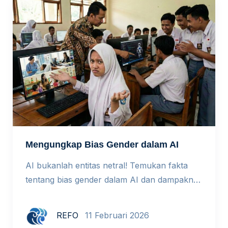
benar-benar setara? Ketika Akses Bukan Lagi
Masalah Utama […]
Mengungkap Bias Gender dalam AI
AI bukanlah entitas netral! Temukan fakta
tentang bias gender dalam AI dan dampaknya
bagi dunia pendidikan. Setiap tanggal 11
Februari dunia memperingati International
REFO
11 Februari 2026
Day of Women and Girls in Science. Tema