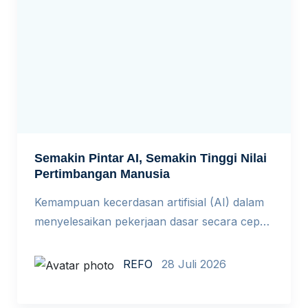
Semakin Pintar AI, Semakin Tinggi Nilai
Pertimbangan Manusia
Kemampuan kecerdasan artifisial (AI) dalam
menyelesaikan pekerjaan dasar secara cepat
menyebabkan penurunan perekrutan tenaga
kerja tingkat awal di berbagai perusahaan.
REFO
28 Juli 2026
Dampak terpenting dari fenomena ini adalah
bergesernya standar serta ukuran yang