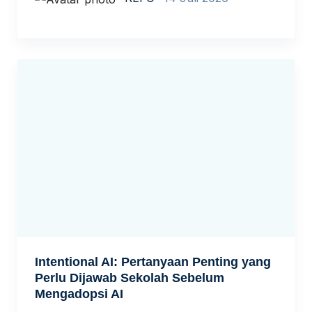
40% keterampilan yang relevan hari ini
diperkirakan mengalami pergeseran besar
dalam lima tahun ke depan. Kita berada di
tengah pembaruan besar cara dunia bekerja,
dan pendidikan tidak bisa menutup mata […]
Intentional AI: Pertanyaan Penting yang
Perlu Dijawab Sekolah Sebelum
Mengadopsi AI