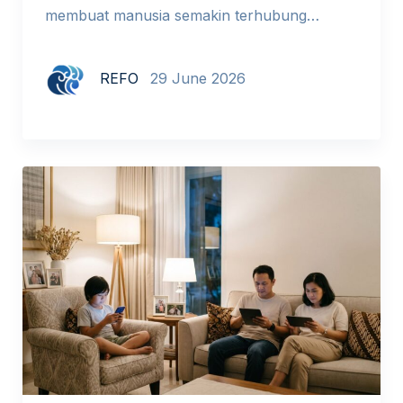
membuat manusia semakin terhubung
dengan dunia luar, tetapi menjauhkan
kedekatan emosional di dalam keluarga. Meja
REFO
29 June 2026
makan tak lagi menjadi ruang percakapan
karena setiap anggota sibuk dengan layar
masing-masing. Hari Keluarga Nasional
menjadi pengingat bahwa tantangan keluarga
modern bukan lagi sekadar soal ekonomi
atau jumlah anak, melainkan bagaimana
menjaga […]