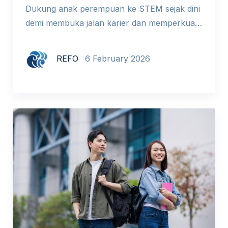
Dukung anak perempuan ke STEM sejak dini
demi membuka jalan karier dan memperkuat
masa depan Indonesia 2045. Mengajak anak
perempuan mengenal sains dan teknologi
REFO
6 February 2026
sejak dini bertujuan membuka peluang karier
yang lebih luas, bukan mencetak ahli secara
instan. Data UNESCO menunjukkan
perempuan baru mencakup 33,3% di bidang
STEM, padahal laporan The Future Job
Report 2025 […]