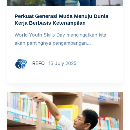
Perkuat Generasi Muda Menuju Dunia
Kerja Berbasis Keterampilan
World Youth Skills Day mengingatkan kita
akan pentingnya pengembangan
keterampilan generasi muda. Keterampilan
seperti apa yang dibutuhkan di masa depan?
REFO
15 July 2025
Setiap 15 Juli, dunia memperingati World
Youth Skills Day (WYSD) sebagai momentum
global untuk menyoroti pentingnya
pengembangan keterampilan generasi muda
dalam menghadapi dunia kerja yang terus
berkembang. Tema WYSD 2025, Youth
Empowerment through AI and […]