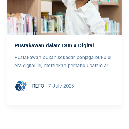
Pustakawan dalam Dunia Digital
Pustakawan bukan sekadar penjaga buku di
era digital ini, melainkan pemandu dalam arus
informasi yang kompleks. Apa saja tantangan
dan potensi profesi ini ke depan? Hari
REFO
7 July 2025
Pustakawan Nasional kita peringati setiap
tanggal 7 Juli. Ini merupakan momen penting
untuk menyoroti peran strategis pustakawan
dalam membangun literasi, terutama di
tengah derasnya arus informasi, dan kian