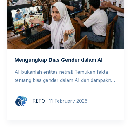
Mengungkap Bias Gender dalam AI
AI bukanlah entitas netral! Temukan fakta
tentang bias gender dalam AI dan dampaknya
bagi dunia pendidikan. Setiap tanggal 11
Februari dunia memperingati International
REFO
11 February 2026
Day of Women and Girls in Science. Tema
tahun ini adalah From Vision to Impact:
Redefining STEM by Closing The Gender
Gap, dengan empat pembahasan kunci di