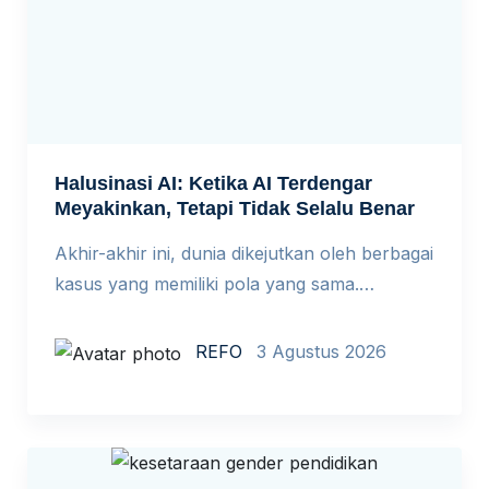
Halusinasi AI: Ketika AI Terdengar
Meyakinkan, Tetapi Tidak Selalu Benar
Akhir-akhir ini, dunia dikejutkan oleh berbagai
kasus yang memiliki pola yang sama.
Beberapa peneliti Indonesia terbukti
memalsukan riset dalam sebuah simposium
REFO
3 Agustus 2026
internasional di Kopenhagen demi
memperoleh dana hibah. Seorang pengacara
di New York mengutip putusan pengadilan
fiktif yang dibuat ChatGPT dalam gugatan