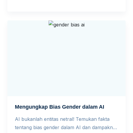
benar-benar setara? Dulu, perempuan
berjuang untuk bisa masuk sekolah. Hari ini,
pintu itu sudah terbuka. Namun, apakah
berada di dalam ruang kelas berarti sudah
benar-benar setara? Ketika Akses Bukan Lagi
Masalah Utama […]
Mengungkap Bias Gender dalam AI
AI bukanlah entitas netral! Temukan fakta
tentang bias gender dalam AI dan dampaknya