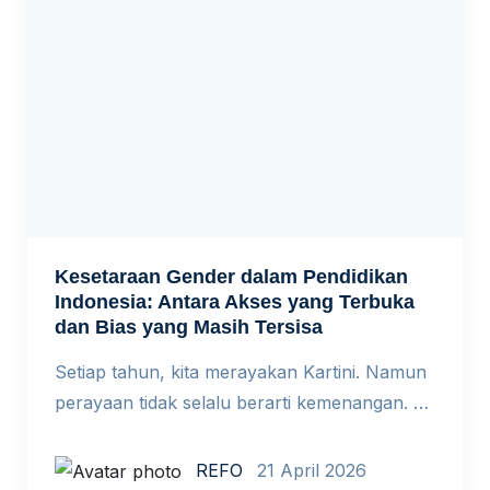
terhadap maskapai penerbangan. Mahasiswa
doktoral menyerahkan makalah dengan
puluhan sitasi fiktif. Di luar […]
Kesetaraan Gender dalam Pendidikan
Indonesia: Antara Akses yang Terbuka
dan Bias yang Masih Tersisa
Setiap tahun, kita merayakan Kartini. Namun
perayaan tidak selalu berarti kemenangan. Di
ruang-ruang kelas hari ini, perempuan
memang sudah hadir. Tapi apakah mereka
REFO
21 April 2026