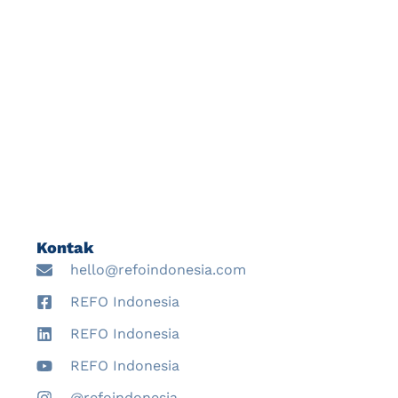
dapat tersusun hanya dalam hitungan
menit. Di sisi lain, para guru mulai
menemukan soal ujian yang telah
beredar […]
Kontak
hello@refoindonesia.com
REFO Indonesia
REFO Indonesia
REFO Indonesia
@refoindonesia