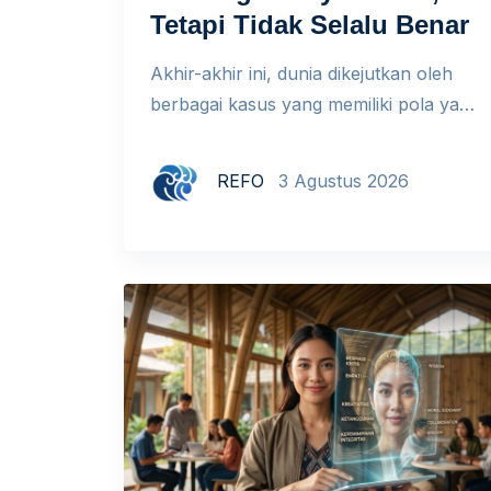
Tetapi Tidak Selalu Benar
Akhir-akhir ini, dunia dikejutkan oleh
berbagai kasus yang memiliki pola yang
sama. Beberapa peneliti Indonesia
terbukti memalsukan riset dalam
REFO
3 Agustus 2026
sebuah simposium internasional di
Kopenhagen demi memperoleh dana
hibah. Seorang pengacara di New York
mengutip putusan pengadilan fiktif yang
dibuat ChatGPT dalam gugatan
terhadap maskapai penerbangan.
Mahasiswa doktoral menyerahkan
makalah dengan puluhan sitasi fiktif. Di
luar […]