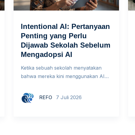
Intentional AI: Pertanyaan
Penting yang Perlu
Dijawab Sekolah Sebelum
Mengadopsi AI
Ketika sebuah sekolah menyatakan
bahwa mereka kini menggunakan AI
(Artificial Intelligence) dalam proses
pembelajaran, respons yang paling
REFO
7 Juli 2026
umum adalah kekaguman. Namun ada
pertanyaan yang jarang diajukan:
mengapa mereka melakukannya?
Bukan meragukan niat baik siapa pun,