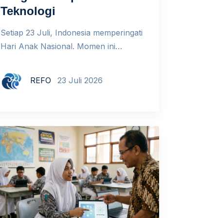
Teknologi
Setiap 23 Juli, Indonesia memperingati
Hari Anak Nasional. Momen ini
mengingatkan bahwa di tengah
pesatnya perkembangan AI, anak tidak
REFO
23 Juli 2026
hanya belajar menggunakan teknologi.
Mereka juga sedang belajar mengenal
dirinya sendiri. Teknologi, termasuk AI,
hadir dalam keseharian anak. Mereka
bisa mendapatkan jawaban dalam
hitungan detik dari chatbot, hingga
menerima rekomendasi tontonan dari
algoritma. Kemudahan ini memang […]