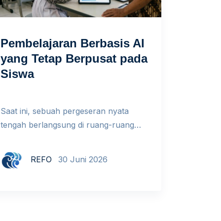
Pembelajaran Berbasis AI
yang Tetap Berpusat pada
Siswa
Saat ini, sebuah pergeseran nyata
tengah berlangsung di ruang-ruang
kelas kita. Siswa membuka laptop atau
gawai mereka bukan lagi sekadar untuk
REFO
30 Juni 2026
mencatat materi, melainkan untuk
bertanya kepada AI (Artificial
Intelligence). Esai yang dahulu
membutuhkan waktu berjam-jam kini