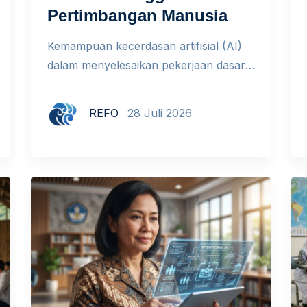
Pertimbangan Manusia
Kemampuan kecerdasan artifisial (AI)
dalam menyelesaikan pekerjaan dasar
secara cepat menyebabkan penurunan
perekrutan tenaga kerja tingkat awal di
REFO
28 Juli 2026
berbagai perusahaan. Dampak
terpenting dari fenomena ini adalah
bergesernya standar serta ukuran yang
digunakan untuk menilai kemampuan
manusia di dunia kerja. Yang Berubah
Bukan Nilai Manusia, Tetapi Cara Kita
Menilainya Selama bertahun-tahun,
sekolah dan dunia kerja sangat […]