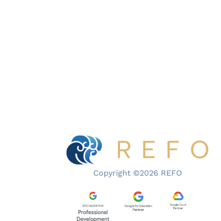
tengah pembaruan besar cara dunia
bekerja, dan pendidikan tidak bisa
menutup mata […]
Copyright ©2026 REFO