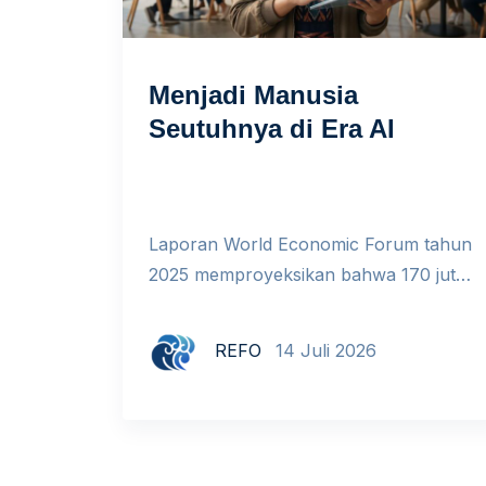
Menjadi Manusia
Seutuhnya di Era AI
Laporan World Economic Forum tahun
2025 memproyeksikan bahwa 170 juta
lapangan kerja baru akan tercipta pada
2030, tetapi 92 juta pekerjaan lain akan
REFO
14 Juli 2026
tergantikan. Hampir 40% keterampilan
yang relevan hari ini diperkirakan
mengalami pergeseran besar dalam
lima tahun ke depan. Kita berada di