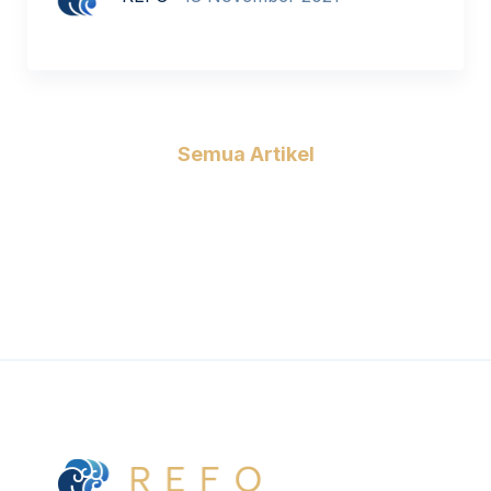
SMAN 2 Kuta Noval Abdillah, SDN 3
Tlogosari, Kab. Situbondo Link :
https://youtu.be/DyEGkwTg7jk belajar.id
memiliki sangat banyak manfaat untuk
membantu proses Kegiatan Belajar Mengajar,
Semua Artikel
mulai dari absensi, administrasi sekolah, […]