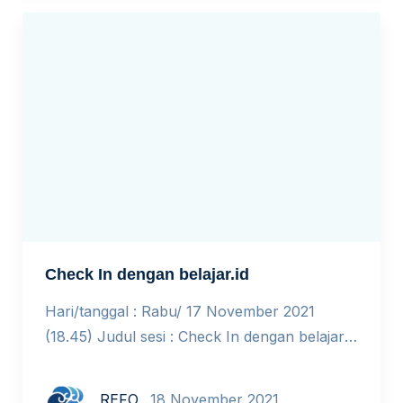
persiapan “lepas landas”. Informasi yang
dapat membantu guru-guru yang hendak
melakukan pengimbasan. Melanjutkan sesi
webinar Berkarya Sama-Sama dengan […]
Check In dengan belajar.id
Hari/tanggal : Rabu/ 17 November 2021
(18.45) Judul sesi : Check In dengan belajar.id
Pembicara : Mirwan Saputra, SMPN 7
Mesuji Lampung I Made Agus Suputrayasa,
REFO
18 November 2021