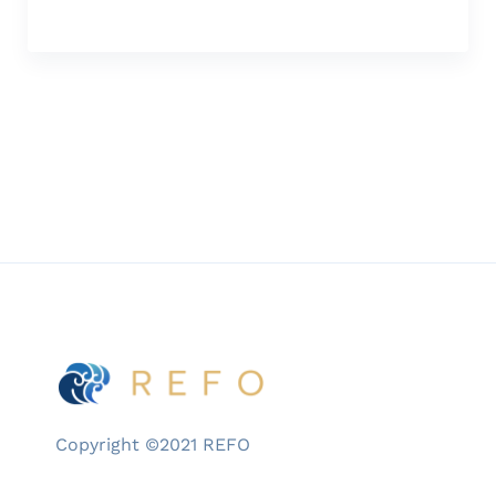
pendidik, dan influencer dari sekolah-sekolah
dengan pembelajaran berbasis teknologi
Google di seluruh Indonesia, GSIS 2025
diadakan pada Sabtu, 8 Maret 2025 di IPEKA
BSD, Tangerang, Banten, yang merupakan
Sekolah […]
Copyright ©2021 REFO