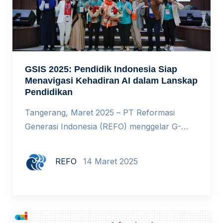
GSIS 2025: Pendidik Indonesia Siap
Menavigasi Kehadiran AI dalam Lanskap
Pendidikan
Tangerang, Maret 2025 – PT Reformasi
Generasi Indonesia (REFO) menggelar G-
Schools Indonesia Summit (GSIS) 2025.
Dihadiri lebih dari 300 peserta yang terdiri
REFO
14 Maret 2025
dari pemimpin, pengambil keputusan,
pendidik, dan influencer dari sekolah-sekolah
dengan pembelajaran berbasis teknologi
Google di seluruh Indonesia, GSIS 2025