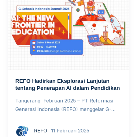
diadakan pada Sabtu, 8 Maret 2025, pukul
8.00 – 17.00 WIB di IPEKA BSD, […]
REFO Hadirkan Eksplorasi Lanjutan
tentang Penerapan AI dalam Pendidikan
Tangerang, Februari 2025 – PT Reformasi
Generasi Indonesia (REFO) menggelar G-
Schools Indonesia Summit (GSIS) 2025.
Mengundang lebih dari 400 peserta yang
REFO
11 Februari 2025
terdiri dari pemimpin, pengambil keputusan,