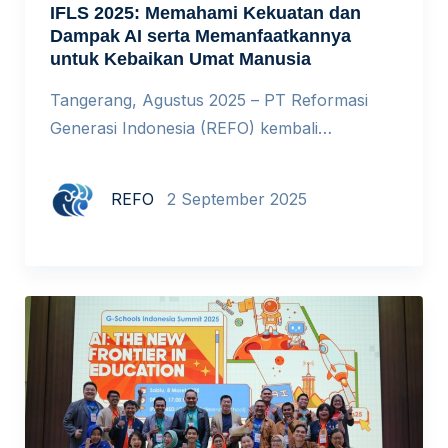
IFLS 2025: Memahami Kekuatan dan
Dampak AI serta Memanfaatkannya
untuk Kebaikan Umat Manusia
Tangerang, Agustus 2025 – PT Reformasi
Generasi Indonesia (REFO) kembali
menggelar Indonesia Future of Learning
Summit (IFLS) 2025. Menghadirkan sembilan
REFO
2 September 2025
pembicara yang merupakan praktisi
pendidikan, orang tua, psikolog anak dan
remaja, dan praktisi kebijakan. Para
pembicara ini datang dari Singapura, Jakarta,
hingga Banyuwangi. IFLS 2025 dihadiri oleh
lebih dari 300 peserta yang hadir dari
berbagai […]