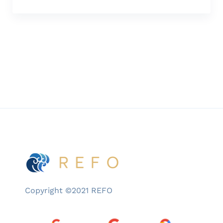
jarang diajukan: mengapa mereka
melakukannya? Bukan meragukan niat baik
siapa pun, tetapi pertanyaan di atas adalah
yang paling mendasar dalam transformasi
pendidikan. Namun, sayangnya, justru yang
paling sering terlewat. Di seluruh […]
Copyright ©2021 REFO