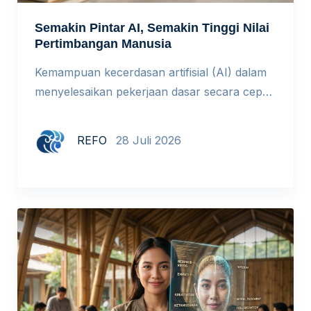
Semakin Pintar AI, Semakin Tinggi Nilai
Pertimbangan Manusia
Kemampuan kecerdasan artifisial (AI) dalam
menyelesaikan pekerjaan dasar secara cepat
menyebabkan penurunan perekrutan tenaga
kerja tingkat awal di berbagai perusahaan.
REFO
28 Juli 2026
Dampak terpenting dari fenomena ini adalah
bergesernya standar serta ukuran yang
digunakan untuk menilai kemampuan
manusia di dunia kerja. Yang Berubah Bukan
Nilai Manusia, Tetapi Cara Kita Menilainya
Selama bertahun-tahun, sekolah dan dunia
kerja sangat […]