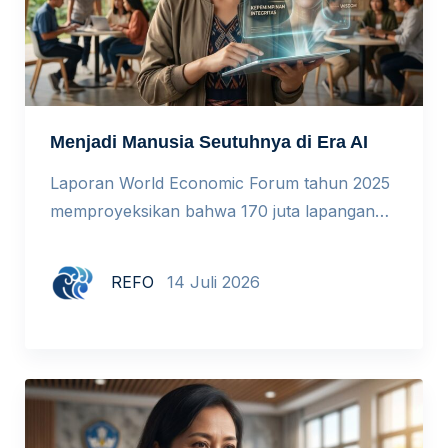
Menjadi Manusia Seutuhnya di Era AI
Laporan World Economic Forum tahun 2025
memproyeksikan bahwa 170 juta lapangan
kerja baru akan tercipta pada 2030, tetapi 92
juta pekerjaan lain akan tergantikan. Hampir
REFO
14 Juli 2026
40% keterampilan yang relevan hari ini
diperkirakan mengalami pergeseran besar
dalam lima tahun ke depan. Kita berada di
tengah pembaruan besar cara dunia bekerja,
dan pendidikan tidak bisa menutup mata […]