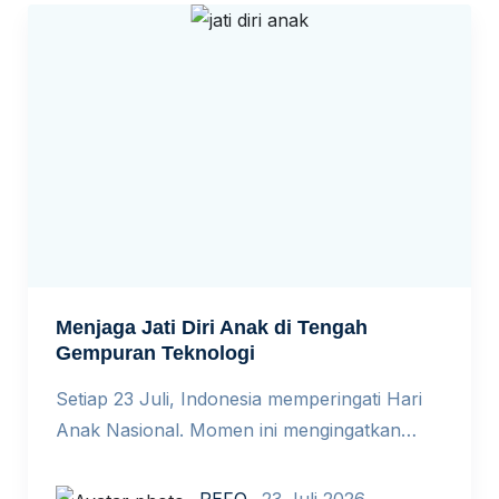
Menjaga Jati Diri Anak di Tengah
Gempuran Teknologi
Setiap 23 Juli, Indonesia memperingati Hari
Anak Nasional. Momen ini mengingatkan
bahwa di tengah pesatnya perkembangan AI,
anak tidak hanya belajar menggunakan