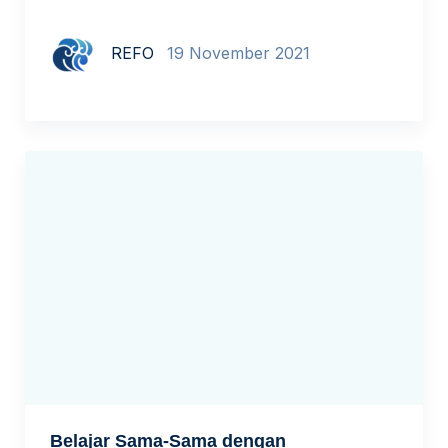
sudah dilakukan di sekolah dengan belajar.id.
Semoga pengalaman yang dibagikan
REFO
19 November 2021
narasumber dapat menjadi inspirasi dan
semangat untuk berkarya dan berdampak di
lingkungan sekolah maupun sekitar.
Hari/tanggal : Kamis, 18 November 2021
Judul sesi : Berbagi Sama-Sama dengan
belajar.id Pembicara : Romi Siswanto,
Fungsional Perencana Muda, […]
Belajar Sama-Sama dengan