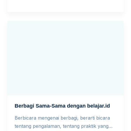
pemerintah menghadirkan akun
pembelajaran belajar.id tidak mudah pula
diterima. Tetapi dengan memberi contoh
pemakaian dan menunjukkan manfaat,
membuat orang lain tertarik untuk belajar.
Hari/tanggal : […]
Berbagi Sama-Sama dengan belajar.id
Berbicara mengenai berbagi, berarti bicara
tentang pengalaman, tentang praktik yang