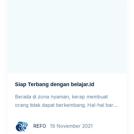
berkarya, bukan hanya untuk sekolahnya
sendiri, tapi juga sekitarnya. Selamat […]
Siap Terbang dengan belajar.id
Berada di zona nyaman, kerap membuat
orang tidak dapat berkembang. Hal-hal baru,
sulit diterima. Ini pula yang terjadi, kala
memasuki masa pandemi dan pembelajaran
REFO
19 November 2021
harus dilakukan dari jarak jauh, upaya