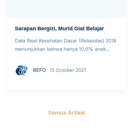
Sarapan Bergizi, Murid Giat Belajar
Data Riset Kesehatan Dasar (Riskesdas) 2018
menunjukkan bahwa hanya 10,6% anak
Indonesia yang sarapannya mencukupi
asupan energi 30% kebutuhan sehari.
REFO
15 October 2021
Berdasarkan data yang sama, 26% anak
Indonesia malah hanya mengkonsumsi
minuman pada waktu sarapan, baik itu air
putih, teh atau susu. Bahaya tidak sarapan
Padahal riset di berbagai negara telah
Semua Artikel
menyimpulkan bahwa ada hubungan antara
[…]