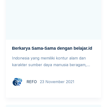
Berkarya Sama-Sama dengan belajar.id
Indonesia yang memiliki kontur alam dan
karakter sumber daya manusia beragam,
tentu menjadi tantangan tersendiri dalam
aktivasi akun belajar.id. Tapi tantangan bukan
REFO
23 November 2021
tidak mungkin dijembatani. Dalam sesi ini
narasumber akan berbagi bagaimana sekolah
yang termasuk daerah 3T pun bisa berkarya
dalam mengaktifkan akun belajar.id dan