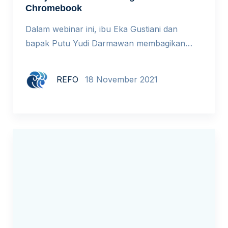
Chromebook
Dalam webinar ini, ibu Eka Gustiani dan
bapak Putu Yudi Darmawan membagikan
pengalaman sekolah tempat mereka dalam
ber-transcrhomer. Banyak sekali tips dan trik
REFO
18 November 2021
yang datang dari uji coba, juga keseharian
mereka dalam menggunakan Chromebook.
Hari/tanggal : Rabu, 17 November 2021 Judul
sesi : Belajar Sama-Sama dengan
Chromebook Pembicara : Eka Gustiani, S.Pd.,
Putu Yudi Darmawan, […]