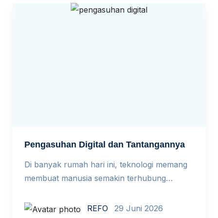
mendapatkan jawaban dalam hitungan detik
dari chatbot, hingga menerima rekomendasi
tontonan dari algoritma. Kemudahan ini
memang […]
Pengasuhan Digital dan Tantangannya
Di banyak rumah hari ini, teknologi memang
membuat manusia semakin terhubung
dengan dunia luar, tetapi menjauhkan
kedekatan emosional di dalam keluarga. Meja
REFO
29 Juni 2026