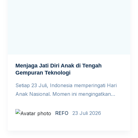
Menjaga Jati Diri Anak di Tengah
Gempuran Teknologi
Setiap 23 Juli, Indonesia memperingati Hari
Anak Nasional. Momen ini mengingatkan
bahwa di tengah pesatnya perkembangan AI,
anak tidak hanya belajar menggunakan
REFO
23 Juli 2026
teknologi. Mereka juga sedang belajar
mengenal dirinya sendiri. Teknologi, termasuk
AI, hadir dalam keseharian anak. Mereka bisa