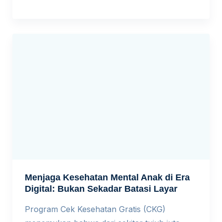
makan tak lagi menjadi ruang percakapan
karena setiap anggota sibuk dengan layar
masing-masing. Hari Keluarga Nasional
menjadi pengingat bahwa tantangan keluarga
modern bukan lagi sekadar soal ekonomi
atau jumlah anak, melainkan bagaimana
menjaga […]
Menjaga Kesehatan Mental Anak di Era
Digital: Bukan Sekadar Batasi Layar
Program Cek Kesehatan Gratis (CKG)