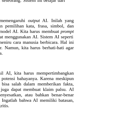
seseorang. Sistem ini belajar dari
emengaruhi
output
AI. Inilah yang
an pemilihan kata, frasa, simbol, dan
i model AI. Kita harus membuat
prompt
at menggunakan AI. Sistem AI seperti
eniru cara manusia berbicara. Hal ini
Namun, kita harus berhati-hati agar
a.
il AI, kita harus mempertimbangkan
i potensi bahayanya. Karena meskipun
 bisa salah dalam memberikan fakta,
 juga dapat membuat klaim palsu. AI
enyesatkan, atau bahkan benar-benar
. Ingatlah bahwa AI memiliki batasan,
ritis.