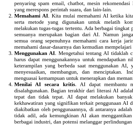
penyaring spam email, chatbot, mesin rekomendasi
yang merespons perintah suara, dan lain-lain.
Memahami AI
. Kita mulai memahami AI ketika kita
serta metode yang digunakan untuk melatih ko
melakukan tugas-tugas tertentu. Ada berbagai tingkat
semuanya merupakan bagian dari AI. Namun jangan
semua orang sepenuhnya memahami cara kerja jar
memahami dasar-dasarnya dan kemudian mempelajari l
Menggunakan AI
. Mengetahui tentang AI tidaklah c
harus dapat menggunakannya untuk mendapatkan nila
keterampilan yang berbeda saat menggunakan AI, 
menyesuaikan, membangun, dan menciptakan. Indi
menguasai kemampuan untuk menerapkan dan memanfa
Menilai AI secara kritis
. AI dapat membantu m
disalahgunakan. Bagian terakhir dari literasi AI ad
tepat dan tidak tepat. AI dapat melakukan banyak 
kekhawatiran yang signifikan terkait penggunaan AI 
diakibatkan oleh penggunaannya, di antaranya adalah
tidak adil, ada kemungkinan AI akan menggantikan 
berbagai industri, dan potensi melanggar perlindungan 