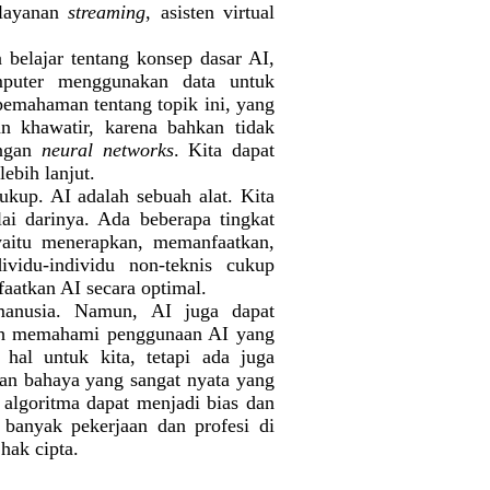
 layanan
streaming
, asisten virtual
 belajar tentang konsep dasar AI,
mputer menggunakan data untuk
 pemahaman tentang topik ini, yang
 khawatir, karena bahkan tidak
ingan
neural networks
. Kita dapat
ebih lanjut.
ukup. AI adalah sebuah alat. Kita
i darinya. Ada beberapa tingkat
yaitu menerapkan, memanfaatkan,
vidu-individu non-teknis cukup
atkan AI secara optimal.
anusia. Namun, AI juga dapat
alah memahami penggunaan AI yang
hal untuk kita, tetapi ada juga
dan bahaya yang sangat nyata yang
 algoritma dapat menjadi bias dan
banyak pekerjaan dan profesi di
hak cipta.