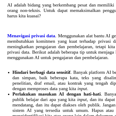
AI adalah bidang yang berkembang pesat dan memiliki p
orang non-teknis. Untuk dapat memaksimalkan penggu
harus kita kuasai?
Menavigasi privasi data
. Menggunakan alat bantu AI ge
membutuhkan komitmen yang kuat terhadap privasi da
meningkatkan pengajaran dan pembelajaran, tetapi kita
privasi data. Berikut adalah beberapa tip untuk menjaga 
menggunakan AI untuk pengajaran dan pembelajaran.
Hindari berbagi data sensitif
. Banyak platform AI be
dan simpan, baik beberapa kata, teks yang disalin
penelitian, draf email, atau kontrak yang tengah di
dengan memproses data yang kita
input
.
Perlakukan masukan AI dengan hati-hati
. Banya
publik belajar dari apa yang kita
input
, dan itu dap
mendatang, dan itu dapat diakses oleh publik. Janga
sistem AI yang tersedia untuk umum. Hapus atau 
mengidentifikasi kita atau orang lain dalam dokumen 