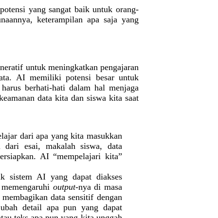
otensi yang sangat baik untuk orang-
naannya, keterampilan apa saja yang
neratif untuk meningkatkan pengajaran
ta. AI memiliki potensi besar untuk
 harus berhati-hati dalam hal menjaga
keamanan data kita dan siswa kita saat
lajar dari apa yang kita masukkan
 dari esai, makalah siswa, data
persiapkan. AI “mempelajari kita”
k sistem AI yang dapat diakses
at memengaruhi
output-
nya di masa
n membagikan data sensitif dengan
ubah detail apa pun yang dapat
atau teks apa pun yang kita unggah