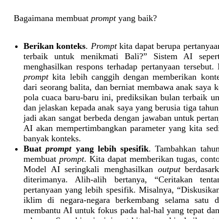
Bagaimana membuat
prompt
yang baik?
Berikan konteks
.
Prompt
kita dapat berupa pertanyaa
terbaik untuk menikmati Bali?” Sistem AI sepe
menghasilkan respons terhadap pertanyaan tersebut
prompt
kita lebih canggih dengan memberikan konte
dari seorang balita, dan berniat membawa anak saya k
pola cuaca baru-baru ini, prediksikan bulan terbaik 
dan jelaskan kepada anak saya yang berusia tiga tahu
jadi akan sangat berbeda dengan jawaban untuk pertan
AI akan mempertimbangkan parameter yang kita se
banyak konteks.
Buat
prompt
yang lebih spesifik
. Tambahkan tahun,
membuat
prompt
. Kita dapat memberikan tugas, conto
Model AI seringkali menghasilkan
output
berdasark
diterimanya. Alih-alih bertanya, “Ceritakan ten
pertanyaan yang lebih spesifik. Misalnya, “Diskusik
iklim di negara-negara berkembang selama satu 
membantu AI untuk fokus pada hal-hal yang tepat da