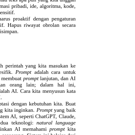
asi pribadi, ide, algoritma, kode,
nsitif.
harus proaktif dengan pengaturan
if. Hapus riwayat obrolan secara
disimpan.
h perintah yang kita masukan ke
esifik.
Prompt
adalah cara untuk
at membuat
prompt
lanjutan, dan AI
gan orang lain; dalam hal ini,
dalah AI. Cara kita menyusun kata
.
tasi dengan kebutuhan kita. Buat
g kita inginkan.
Prompt
yang baik
istem AI, seperti ChatGPT, Claude,
 dua teknologi:
natural language
kinkan AI memahami
prompt
kita