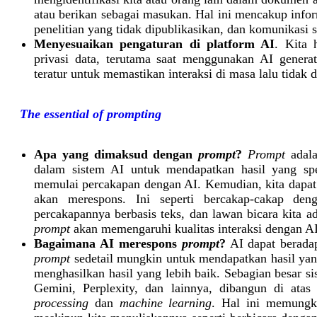
atau berikan sebagai masukan. Hal ini mencakup inform
penelitian yang tidak dipublikasikan, dan komunikasi se
Menyesuaikan pengaturan di platform AI
. Kita 
privasi data, terutama saat menggunakan AI generat
teratur untuk memastikan interaksi di masa lalu tidak 
The essential of prompting
Apa yang dimaksud dengan
prompt
?
Prompt
adala
dalam sistem AI untuk mendapatkan hasil yang sp
memulai percakapan dengan AI. Kemudian, kita dap
akan merespons. Ini seperti bercakap-cakap den
percakapannya berbasis teks, dan lawan bicara kita a
prompt
akan memengaruhi kualitas interaksi dengan AI
Bagaimana AI merespons
prompt
?
AI dapat beradap
prompt
sedetail mungkin untuk mendapatkan hasil yan
menghasilkan hasil yang lebih baik. Sebagian besar s
Gemini, Perplexity, dan lainnya, dibangun di atas
processing
dan
machine learning
. Hal ini memung