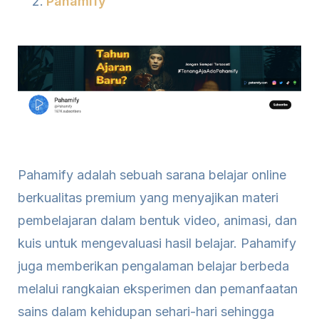
Pahamify
Pahamify adalah sebuah sarana belajar online
berkualitas premium yang menyajikan materi
pembelajaran dalam bentuk video, animasi, dan
kuis untuk mengevaluasi hasil belajar. Pahamify
juga memberikan pengalaman belajar berbeda
melalui rangkaian eksperimen dan pemanfaatan
sains dalam kehidupan sehari-hari sehingga