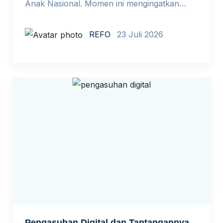
Anak Nasional. Momen ini mengingatkan
bahwa di tengah pesatnya perkembangan AI,
anak tidak hanya belajar menggunakan
REFO
23 Juli 2026
teknologi. Mereka juga sedang belajar
mengenal dirinya sendiri. Teknologi, termasuk
AI, hadir dalam keseharian anak. Mereka bisa
mendapatkan jawaban dalam hitungan detik
dari chatbot, hingga menerima rekomendasi
tontonan dari algoritma. Kemudahan ini
memang […]
Pengasuhan Digital dan Tantangannya