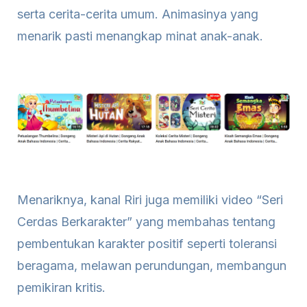
serta cerita-cerita umum. Animasinya yang
menarik pasti menangkap minat anak-anak.
Menariknya, kanal Riri juga memiliki video “Seri
Cerdas Berkarakter” yang membahas tentang
pembentukan karakter positif seperti toleransi
beragama, melawan perundungan, membangun
pemikiran kritis.