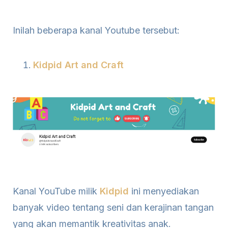
Inilah beberapa kanal Youtube tersebut:
Kidpid Art and Craft
Kanal YouTube milik
Kidpid
ini menyediakan
banyak video tentang seni dan kerajinan tangan
yang akan memantik kreativitas anak.