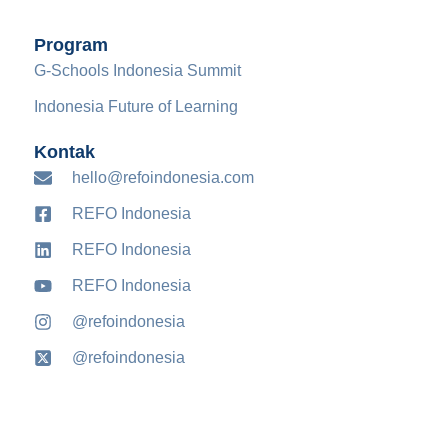
Program
G-Schools Indonesia Summit
Indonesia Future of Learning
Kontak
hello@refoindonesia.com
REFO Indonesia
REFO Indonesia
REFO Indonesia
@refoindonesia
@refoindonesia