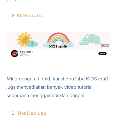
KIDS crafts
Mirip dengan Kidpid, kanal YouTube KIDS craft
juga menyediakan banyak video tutorial
sederhana menggambar dan origami.
The Dad Lab