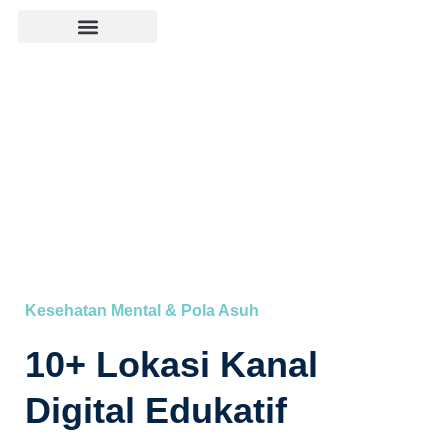
Kesehatan Mental & Pola Asuh
10+ Lokasi Kanal
Digital Edukatif