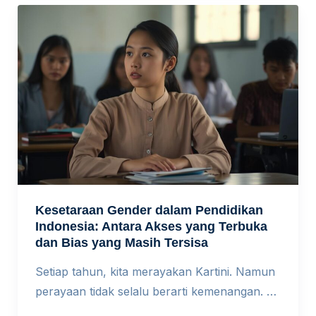
fiktif yang dibuat ChatGPT dalam gugatan
terhadap maskapai penerbangan. Mahasiswa
doktoral menyerahkan makalah dengan
puluhan sitasi fiktif. Di luar […]
Kesetaraan Gender dalam Pendidikan
Indonesia: Antara Akses yang Terbuka
dan Bias yang Masih Tersisa
Setiap tahun, kita merayakan Kartini. Namun
perayaan tidak selalu berarti kemenangan. Di
ruang-ruang kelas hari ini, perempuan