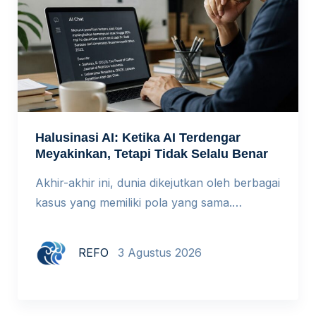
Halusinasi AI: Ketika AI Terdengar
Meyakinkan, Tetapi Tidak Selalu Benar
Akhir-akhir ini, dunia dikejutkan oleh berbagai
kasus yang memiliki pola yang sama.
Beberapa peneliti Indonesia terbukti
memalsukan riset dalam sebuah simposium
REFO
3 Agustus 2026
internasional di Kopenhagen demi
memperoleh dana hibah. Seorang pengacara
di New York mengutip putusan pengadilan