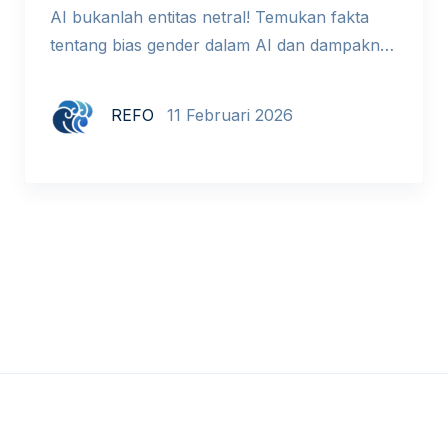
AI bukanlah entitas netral! Temukan fakta
tentang bias gender dalam AI dan dampaknya
bagi dunia pendidikan. Setiap tanggal 11
Februari dunia memperingati International
REFO
11 Februari 2026
Day of Women and Girls in Science. Tema
tahun ini adalah From Vision to Impact:
Redefining STEM by Closing The Gender
Gap, dengan empat pembahasan kunci di
mana salah satunya adalah ketimpangan […]