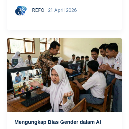
memang sudah hadir. Tapi apakah mereka
REFO
21 April 2026
benar-benar setara? Dulu, perempuan
berjuang untuk bisa masuk sekolah. Hari ini,
pintu itu sudah terbuka. Namun, apakah
berada di dalam ruang kelas berarti sudah
benar-benar setara? Ketika Akses Bukan Lagi
Masalah Utama […]
Mengungkap Bias Gender dalam AI