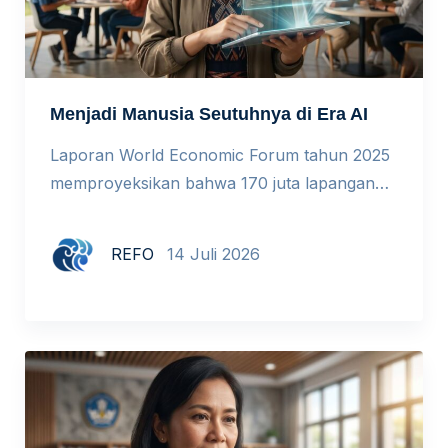
Menjadi Manusia Seutuhnya di Era AI
Laporan World Economic Forum tahun 2025
memproyeksikan bahwa 170 juta lapangan
kerja baru akan tercipta pada 2030, tetapi 92
juta pekerjaan lain akan tergantikan. Hampir
REFO
14 Juli 2026
40% keterampilan yang relevan hari ini
diperkirakan mengalami pergeseran besar
dalam lima tahun ke depan. Kita berada di
tengah pembaruan besar cara dunia bekerja,
dan pendidikan tidak bisa menutup mata […]