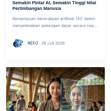
Semakin Pintar AI, Semakin Tinggi Nilai
Pertimbangan Manusia
Kemampuan kecerdasan artifisial (AI) dalam
menyelesaikan pekerjaan dasar secara cepat
menyebabkan penurunan perekrutan tenaga
kerja tingkat awal di berbagai perusahaan.
REFO
28 Juli 2026
Dampak terpenting dari fenomena ini adalah
bergesernya standar serta ukuran yang
digunakan untuk menilai kemampuan
manusia di dunia kerja. Yang Berubah Bukan
Nilai Manusia, Tetapi Cara Kita Menilainya
Selama bertahun-tahun, sekolah dan dunia
kerja sangat […]