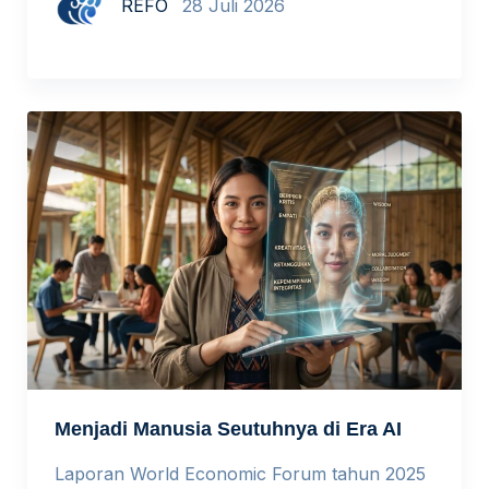
REFO
28 Juli 2026
Dampak terpenting dari fenomena ini adalah
bergesernya standar serta ukuran yang
digunakan untuk menilai kemampuan
manusia di dunia kerja. Yang Berubah Bukan
Nilai Manusia, Tetapi Cara Kita Menilainya
Selama bertahun-tahun, sekolah dan dunia
kerja sangat […]
Menjadi Manusia Seutuhnya di Era AI
Laporan World Economic Forum tahun 2025