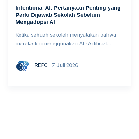
Intentional AI: Pertanyaan Penting yang
Perlu Dijawab Sekolah Sebelum
Mengadopsi AI
Ketika sebuah sekolah menyatakan bahwa
mereka kini menggunakan AI (Artificial
Intelligence) dalam proses pembelajaran,
respons yang paling umum adalah
REFO
7 Juli 2026
kekaguman. Namun ada pertanyaan yang
jarang diajukan: mengapa mereka
melakukannya? Bukan meragukan niat baik
siapa pun, tetapi pertanyaan di atas adalah
yang paling mendasar dalam transformasi
pendidikan. Namun, sayangnya, justru yang
paling sering terlewat. Di seluruh […]