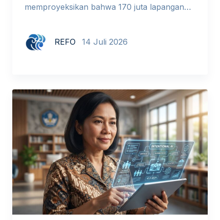
memproyeksikan bahwa 170 juta lapangan
kerja baru akan tercipta pada 2030, tetapi 92
juta pekerjaan lain akan tergantikan. Hampir
REFO
14 Juli 2026
40% keterampilan yang relevan hari ini
diperkirakan mengalami pergeseran besar
dalam lima tahun ke depan. Kita berada di
tengah pembaruan besar cara dunia bekerja,
dan pendidikan tidak bisa menutup mata […]