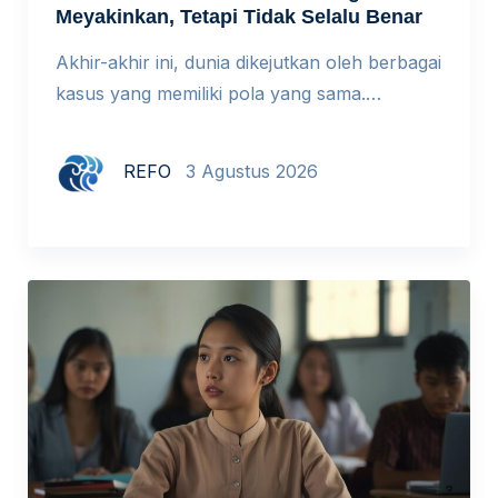
Meyakinkan, Tetapi Tidak Selalu Benar
Akhir-akhir ini, dunia dikejutkan oleh berbagai
kasus yang memiliki pola yang sama.
Beberapa peneliti Indonesia terbukti
memalsukan riset dalam sebuah simposium
REFO
3 Agustus 2026
internasional di Kopenhagen demi
memperoleh dana hibah. Seorang pengacara
di New York mengutip putusan pengadilan
fiktif yang dibuat ChatGPT dalam gugatan
terhadap maskapai penerbangan. Mahasiswa
doktoral menyerahkan makalah dengan
puluhan sitasi fiktif. Di luar […]