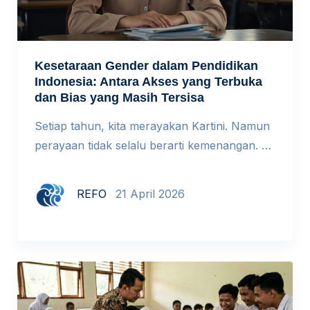
Kesetaraan Gender dalam Pendidikan
Indonesia: Antara Akses yang Terbuka
dan Bias yang Masih Tersisa
Setiap tahun, kita merayakan Kartini. Namun
perayaan tidak selalu berarti kemenangan. Di
ruang-ruang kelas hari ini, perempuan
memang sudah hadir. Tapi apakah mereka
REFO
21 April 2026
benar-benar setara? Dulu, perempuan
berjuang untuk bisa masuk sekolah. Hari ini,
pintu itu sudah terbuka. Namun, apakah
berada di dalam ruang kelas berarti sudah
benar-benar setara? Ketika Akses Bukan Lagi
Masalah Utama […]