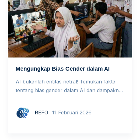
Mengungkap Bias Gender dalam AI
AI bukanlah entitas netral! Temukan fakta
tentang bias gender dalam AI dan dampaknya
bagi dunia pendidikan. Setiap tanggal 11
Februari dunia memperingati International
REFO
11 Februari 2026
Day of Women and Girls in Science. Tema
tahun ini adalah From Vision to Impact:
Redefining STEM by Closing The Gender