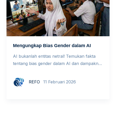
Mengungkap Bias Gender dalam AI
AI bukanlah entitas netral! Temukan fakta
tentang bias gender dalam AI dan dampaknya
bagi dunia pendidikan. Setiap tanggal 11
Februari dunia memperingati International
REFO
11 Februari 2026
Day of Women and Girls in Science. Tema
tahun ini adalah From Vision to Impact:
Redefining STEM by Closing The Gender
Gap, dengan empat pembahasan kunci di
mana salah satunya adalah ketimpangan […]