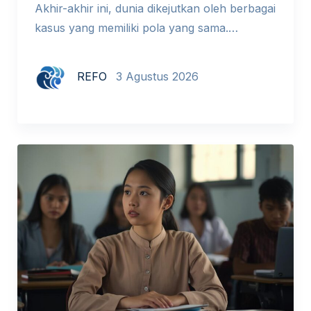
Akhir-akhir ini, dunia dikejutkan oleh berbagai
kasus yang memiliki pola yang sama.
Beberapa peneliti Indonesia terbukti
memalsukan riset dalam sebuah simposium
REFO
3 Agustus 2026
internasional di Kopenhagen demi
memperoleh dana hibah. Seorang pengacara
di New York mengutip putusan pengadilan
fiktif yang dibuat ChatGPT dalam gugatan
terhadap maskapai penerbangan. Mahasiswa
doktoral menyerahkan makalah dengan
puluhan sitasi fiktif. Di luar […]