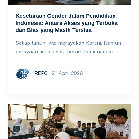
Kesetaraan Gender dalam Pendidikan
Indonesia: Antara Akses yang Terbuka
dan Bias yang Masih Tersisa
Setiap tahun, kita merayakan Kartini. Namun
perayaan tidak selalu berarti kemenangan. Di
ruang-ruang kelas hari ini, perempuan
memang sudah hadir. Tapi apakah mereka
REFO
21 April 2026
benar-benar setara? Dulu, perempuan
berjuang untuk bisa masuk sekolah. Hari ini,
pintu itu sudah terbuka. Namun, apakah
berada di dalam ruang kelas berarti sudah
benar-benar setara? Ketika Akses Bukan Lagi
Masalah Utama […]